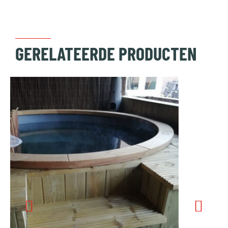
GERELATEERDE PRODUCTEN
Compact – Houten Bovenrand
£
3.095,00
–
£
3.395,00