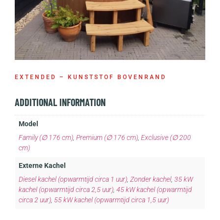
EXTENDED – KUNSTSTOF BOVENRAND
ADDITIONAL INFORMATION
Model
Family (∅ 176 cm)
,
Premium (∅ 176 cm)
,
Exclusive (∅ 200
cm)
Externe Kachel
Diesel kachel (opwarmtijd circa 1 uur)
,
Zonder kachel
,
35 kW
kachel (opwarmtijd circa 2,5 uur)
,
45 kW kachel (opwarmtijd
circa 2 uur)
,
55 kW kachel (opwarmtijd circa 1,5 uur)