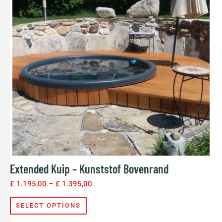
Extended Kuip – Kunststof Bovenrand
£
1.195,00
–
£
1.395,00
SELECT OPTIONS