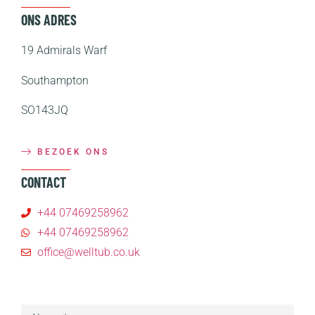
ONS ADRES
19 Admirals Warf
Southampton
SO143JQ
BEZOEK ONS
CONTACT
+44 07469258962
+44 07469258962
office@welltub.co.uk