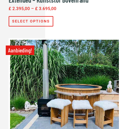
£
2.395,00
–
£
3.695,00
SELECT OPTIONS
Aanbieding!