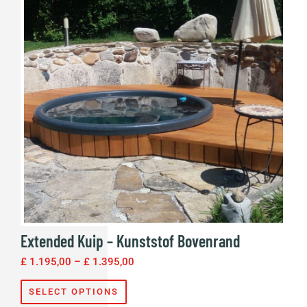
Extended Kuip – Kunststof Bovenrand
£
1.195,00
–
£
1.395,00
SELECT OPTIONS