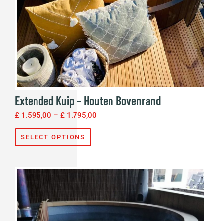
Extended Kuip – Houten Bovenrand
£
1.595,00
–
£
1.795,00
SELECT OPTIONS