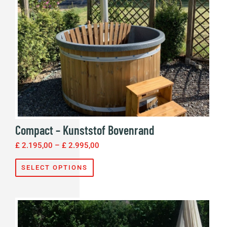
Compact – Kunststof Bovenrand
£
2.195,00
–
£
2.995,00
SELECT OPTIONS