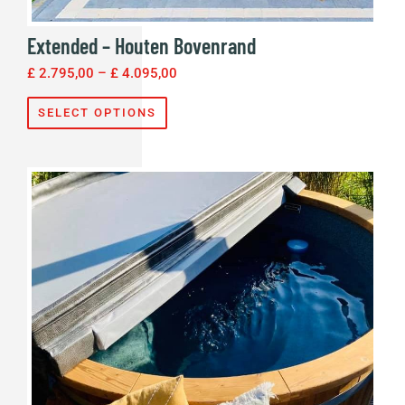
Extended – Houten Bovenrand
£
2.795,00
–
£
4.095,00
SELECT OPTIONS