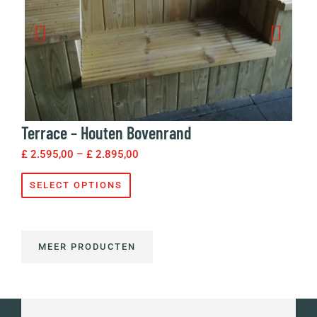
Compact – Houten Bovenrand
£
3.095,00
–
£
3.395,00
SELECT OPTIONS
MEER PRODUCTEN