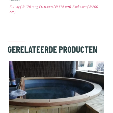
Family (∅ 176 cm)
,
Premium (∅ 176 cm)
,
Exclusive (∅ 200
cm)
GERELATEERDE PRODUCTEN