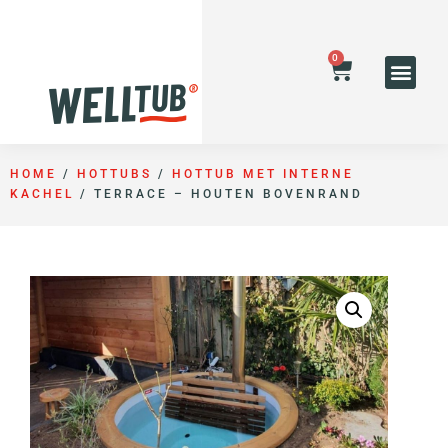
0
HOME
/
HOTTUBS
/
HOTTUB MET INTERNE
KACHEL
/ TERRACE – HOUTEN BOVENRAND