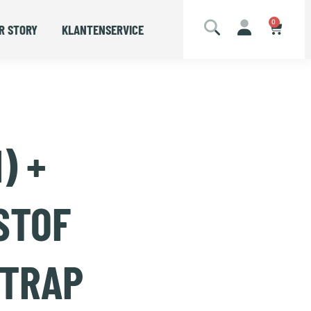
0
R STORY
KLANTENSERVICE
) +
STOF
 TRAP