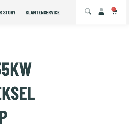
0
R STORY
KLANTENSERVICE
 35KW
EKSEL
P