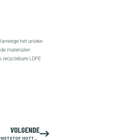
 Vanwege het unieke
ende materialen
% recyclebare LDPE
VOLGENDE
WELLTUB DE SPECIALIST IN HOOGWAARDIGE LDPE KUNSTSTOF HOTTUBS