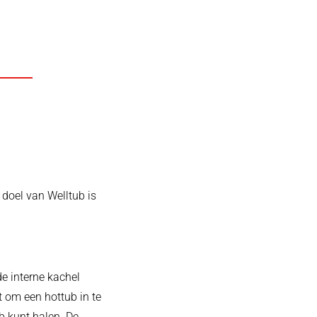
 doel van Welltub is
de interne kachel
om een ​​hottub in te
b kunt halen. De