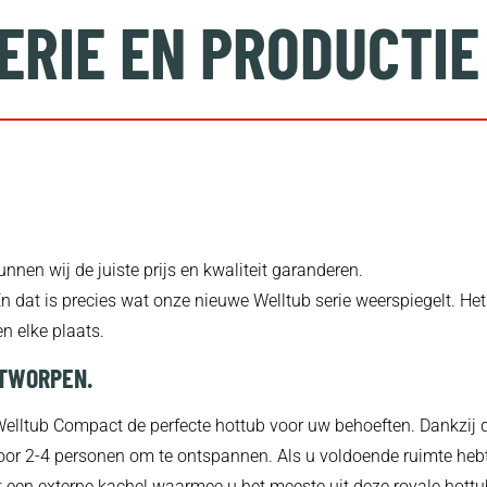
ERIE EN PRODUCTIE
nnen wij de juiste prijs en kwaliteit garanderen.
En dat is precies wat onze nieuwe Welltub serie weerspiegelt. Het
n elke plaats.
NTWORPEN.
de Welltub Compact de perfecte hottub voor uw behoeften. Dankzij 
oor 2-4 personen om te ontspannen. Als u voldoende ruimte hebt 
ft een externe kachel waarmee u het meeste uit deze royale hottu