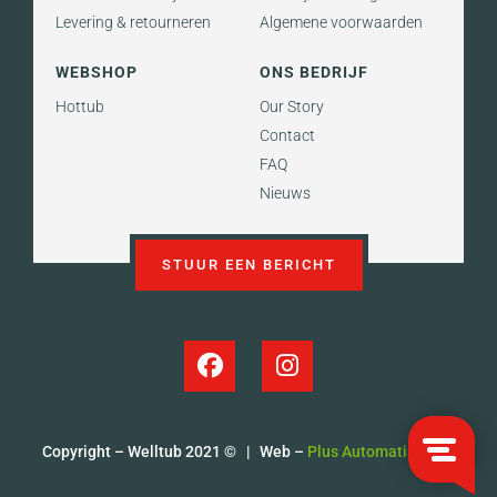
Levering & retourneren
Algemene voorwaarden
WEBSHOP
ONS BEDRIJF
Hottub
Our Story
Contact
FAQ
Nieuws
STUUR EEN BERICHT
Copyright – Welltub 2021 © | Web –
Plus Automatisering